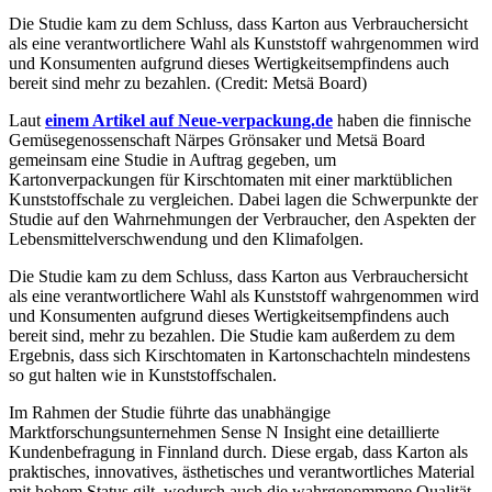
Die Studie kam zu dem Schluss, dass Karton aus Verbrauchersicht
als eine verantwortlichere Wahl als Kunststoff wahrgenommen wird
und Konsumenten aufgrund dieses Wertigkeitsempfindens auch
bereit sind mehr zu bezahlen. (Credit: Metsä Board)
Laut
einem Artikel auf Neue-verpackung.de
haben die finnische
Gemüsegenossenschaft Närpes Grönsaker und Metsä Board
gemeinsam eine Studie in Auftrag gegeben, um
Kartonverpackungen für Kirschtomaten mit einer marktüblichen
Kunststoffschale zu vergleichen. Dabei lagen die Schwerpunkte der
Studie auf den Wahrnehmungen der Verbraucher, den Aspekten der
Lebensmittelverschwendung und den Klimafolgen.
Die Studie kam zu dem Schluss, dass Karton aus Verbrauchersicht
als eine verantwortlichere Wahl als Kunststoff wahrgenommen wird
und Konsumenten aufgrund dieses Wertigkeitsempfindens auch
bereit sind, mehr zu bezahlen. Die Studie kam außerdem zu dem
Ergebnis, dass sich Kirschtomaten in Kartonschachteln mindestens
so gut halten wie in Kunststoffschalen.
Im Rahmen der Studie führte das unabhängige
Marktforschungsunternehmen Sense N Insight eine detaillierte
Kundenbefragung in Finnland durch. Diese ergab, dass Karton als
praktisches, innovatives, ästhetisches und verantwortliches Material
mit hohem Status gilt, wodurch auch die wahrgenommene Qualität